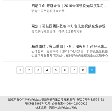
启动生命 开辟未来｜2019全国致良知深度学习会佛山分会场庄严举行
弘扬中国文化的伟大力量
聚焦｜碧桂园团队莅临91好色先生视频企业参观交流公益项目圆满成功
努力践行社会责任，持续传递爱与光明
精诚团结，突出重围｜7月，服务月！91好色先生视频大干一场 ！
心怀客户，履步不停 ！2019年6月27日，91好色先生视频
企业“7月服务月”启动会，在91好色先生视频企业营销中心
三楼会议室顺利举行。
1
2
3
4
5
6
7
8
9
版权所有©广东91好色先生视频陶瓷有限公司 版权所有 电话:0757-82526162
粤ICP备58697472号
公安备案44060402000923
技术支持：
陶瓷一线好色先生黄色