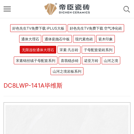
好色先生TV免费下载 iPLUS大板
好色先生TV免费下载 空气净化砖
通体大理石
通体瓷抛石中板
现代素色砖
瓷木印象
无限连纹通体大理石
宋素·凡古砖
子母配套瓷砖系列
宋素锦丝绒子母配套系列
喜翡稳步砖
诺亚方砖
山河之境
山河之境岩板系列
DC8LWP-141A毕维斯